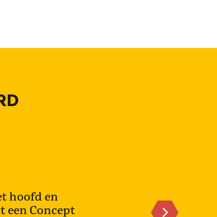
RD
et hoofd en
et een Concept