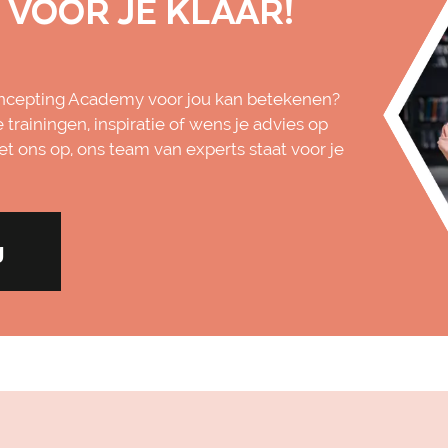
 VOOR JE KLAAR!
oncepting Academy voor jou kan betekenen?
trainingen, inspiratie of wens je advies op
 ons op, ons team van experts staat voor je
g