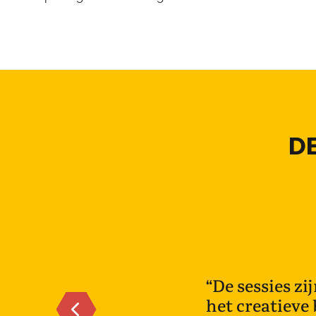
D
“De sessies zi
het creatieve