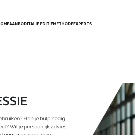
HOME
AANBOD
ITALIE EDITIE
METHODE
EXPERTS
ESSIE
 gebruiken? Heb je hulp nodig
ct? Wil je persoonlijk advies
an toepassen voor jouw