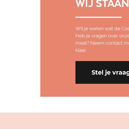
WIJ STAAN
Wil je weten wat de C
Heb je vragen over onze 
maat? Neem contact met
klaar.
Stel je vraa