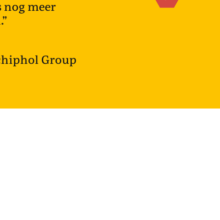
ls nog meer
.”
chiphol Group